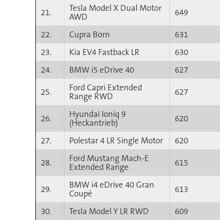
Tesla Model X Dual Motor
21.
649
AWD
22.
Cupra Born
631
23.
Kia EV4 Fastback LR
630
24.
BMW i5 eDrive 40
627
Ford Capri Extended
25.
627
Range RWD
Hyundai Ioniq 9
26.
620
(Heckantrieb)
27.
Polestar 4 LR Single Motor
620
Ford Mustang Mach-E
28.
615
Extended Range
BMW i4 eDrive 40 Gran
29.
613
Coupé
30.
Tesla Model Y LR RWD
609