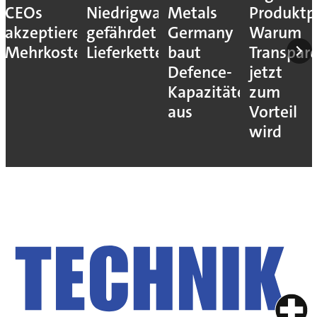
CEOs
Niedrigwasser
Metals
Produktp
akzeptieren
gefährdet
Germany
Warum
Mehrkosten
Lieferketten
baut
Transpar
Defence-
jetzt
Kapazitäten
zum
aus
Vorteil
wird