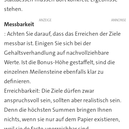
stehen.
ANZEIGE
Messbarkeit
: Achten Sie darauf, dass das Erreichen der Ziele
messbar ist. Einigen Sie sich bei der
Gehaltsverhandlung auf nachvollziehbare
Werte. Ist die Bonus-Höhe gestaffelt, sind die
einzelnen Meilensteine ebenfalls klar zu
definieren.
Erreichbarkeit: Die Ziele dürfen zwar
anspruchsvoll sein, sollten aber realistisch sein.
Denn die höchsten Summen bringen Ihnen
nichts, wenn sie nur auf dem Papier existieren,
weil sie de facto unerreichbar sind.