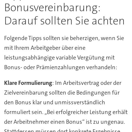
Bonusvereinbarung:
Darauf sollten Sie achten
Folgende Tipps sollten sie beherzigen, wenn Sie
mit Ihrem Arbeitgeber über eine
leistungsabhängige variable Vergütung mit
Bonus- oder Prämienzahlungen verhandeln:
Klare Formulierung
: Im Arbeitsvertrag oder der
Zielvereinbarung sollten die Bedingungen für
den Bonus klar und unmissverständlich
formuliert sein. „Bei erfolgreicher Leistung erhält
der Arbeitnehmer einen Bonus“ ist zu ungenau.
Stattdessen müssen dort konkrete Ergebnisse