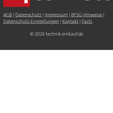
AGB
|
Datenschutz
|
Impressum
|
BFSG-Hinweise
|
Datenschutz-Einstellungen
|
Kontakt
|
Facts
© 2026 technik-einkauf.de