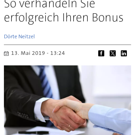
So verhandeln Sie
erfolgreich Ihren Bonus
Dörte
Neitzel
13. Mai 2019 - 13:24