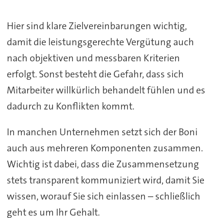
Hier sind klare Zielvereinbarungen wichtig,
damit die leistungsgerechte Vergütung auch
nach objektiven und messbaren Kriterien
erfolgt. Sonst besteht die Gefahr, dass sich
Mitarbeiter willkürlich behandelt fühlen und es
dadurch zu Konflikten kommt.
In manchen Unternehmen setzt sich der Boni
auch aus mehreren Komponenten zusammen.
Wichtig ist dabei, dass die Zusammensetzung
stets transparent kommuniziert wird, damit Sie
wissen, worauf Sie sich einlassen – schließlich
geht es um Ihr Gehalt.