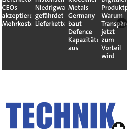
CEOs
Niedrigwasser
Metals
Produktp
akzeptieren
gefährdet
Germany
Warum
Mehrkosten
Lieferketten
baut
Transpar
Defence-
jetzt
Kapazitäten
zum
aus
Vorteil
wird