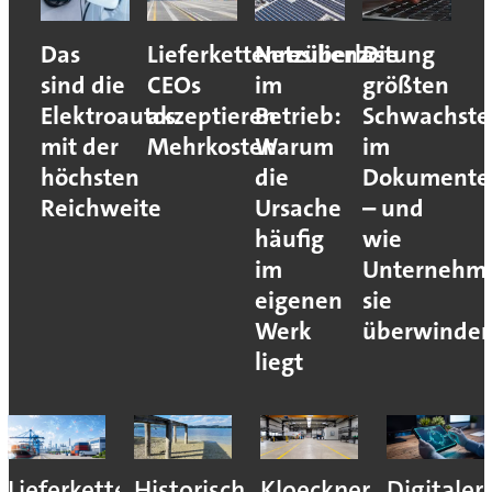
Das
Lieferkettenresilienz:
Netzüberlastung
Die
sind die
CEOs
im
größten
Elektroautos
akzeptieren
Betrieb:
Schwachste
mit der
Mehrkosten
Warum
im
höchsten
die
Dokumente
Reichweite
Ursache
– und
häufig
wie
im
Unternehm
eigenen
sie
Werk
überwinde
liegt
Lieferkettenresilienz:
Historisches
Kloeckner
Digitaler