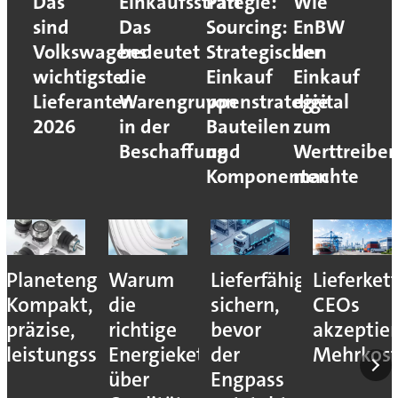
Das
Einkaufsstrategie:
Part
Wie
sind
Das
Sourcing:
EnBW
Volkswagens
bedeutet
Strategischer
den
wichtigste
die
Einkauf
Einkauf
Lieferanten
Warengruppenstrategie
von
digital
2026
in der
Bauteilen
zum
Beschaffung
und
Werttreiber
Komponenten
machte
Planetengetriebe:
Warum
Lieferfähigkeit
Lieferket
Kompakt,
die
sichern,
CEOs
präzise,
richtige
bevor
akzeptie
leistungsstark
Energiekette
der
Mehrkos
über
Engpass