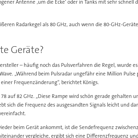
ner Antenne ‚um die Ecke‘ oder in Tanks mit sehr schnell
eren Radarkegel als 80 GHz, auch wenn die 80-GHz-Geräte mit
te Geräte?
Hersteller – häufig noch das Pulsverfahren die Regel, wurde
ave. „Während beim Pulsradar ungefähr eine Million Pulse 
iner Frequenzänderung“, berichtet Königs.
 78 auf 82 GHz. „Diese Rampe wird schön gerade gehalten un
hiebt sich die Frequenz des ausgesandten Signals leicht und 
vereinfacht.
s wieder beim Gerät ankommt, ist die Sendefrequenz zwischenz
ander vergleiche, ergibt sich eine Differenzfrequenz und di