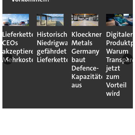
Lieferkettenresilienz:
Historisches
Kloeckner
Digitaler
CEOs
Niedrigwasser
Metals
Produktp
akzeptieren
gefährdet
Germany
Warum
Mehrkosten
Lieferketten
baut
Transpar
Defence-
jetzt
Kapazitäten
zum
aus
Vorteil
wird