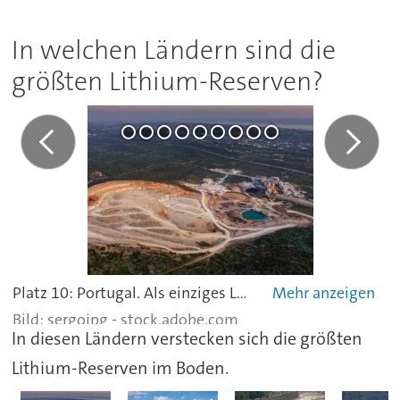
In welchen Ländern sind die
größten Lithium-Reserven?
Platz 10: Portugal. Als einziges Land Europas schafft es Portugal in die Liste der Länder mit den größten Lithiumreserven. Auf 60.000 Tonnen schätzen die Geologen der United States Geological Survey die Vorkommen im südwestlichsten Teil Europas. Bislang gibt es vor Ort noch viele Widerstände gegen den Abbau. In der Region Covas do Barroso wurde 2023 ein 25 Hektar großes Gebiet für den Abbau von Lithium freigegeben. Die Mine befindet sich nahe der Grenze zum spanischen Galizien.
sergojpg - stock.adobe.com
In diesen Ländern verstecken sich die größten
Lithium-Reserven im Boden.