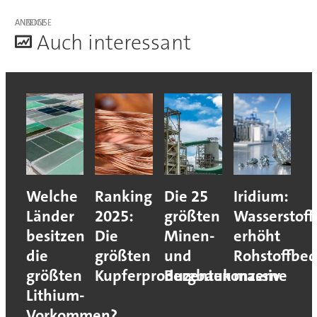
ANZEIGE
A
uch interessant
Welche
Ranking
Die 25
Iridium:
Länder
2025:
größten
Wasserstoff
besitzen
Die
Minen-
erhöht
die
größten
und
Rohstoffbed
größten
Kupferproduzenten
Bergbaukonzerne
massiv
Lithium-
Vorkommen?