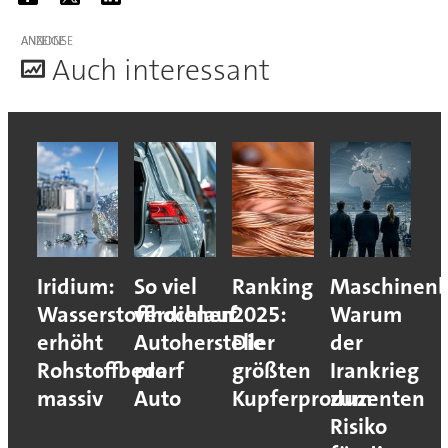
ANZEIGE
A
uch interessant
Iridium:
So viel
Ranking
Maschinenb
Wasserstoffhochlauf
verdienen
2025:
Warum
erhöht
Autohersteller
Die
der
Rohstoffbedarf
pro
größten
Irankrieg
massiv
Auto
Kupferproduzenten
zum
Risiko