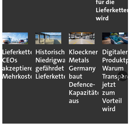
für die
Lieferkette
wird
Lieferkettenresilienz:
Historisches
Kloeckner
Digitaler
CEOs
Niedrigwasser
Metals
Produktp
akzeptieren
gefährdet
Germany
Warum
Mehrkosten
Lieferketten
baut
Transpar
Defence-
jetzt
Kapazitäten
zum
aus
Vorteil
wird