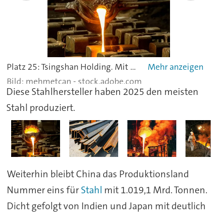
Platz 25: Tsingshan Holding. Mit 16 Mio. Tonnen Stahl (2023: 16,28 Mio. Tonnen) bringt es das chinesische Unternehmen auf den 25. Platz unter den größten Stahlherstellern der Welt. Die Chinesen sind auch im Bergbau aktiv, sie fördern Chromerz in Simbabwe. Chrom ist ein Stahlveredler.
mehmetcan - stock.adobe.com
Diese Stahlhersteller haben 2025 den meisten
Stahl produziert.
Weiterhin bleibt China das Produktionsland
Nummer eins für
Stahl
mit 1.019,1 Mrd. Tonnen.
Dicht gefolgt von Indien und Japan mit deutlich