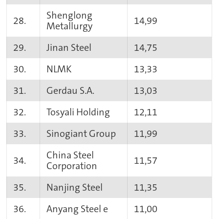
Shenglong
28.
14,99
Metallurgy
29.
Jinan Steel
14,75
30.
NLMK
13,33
31.
Gerdau S.A.
13,03
32.
Tosyali Holding
12,11
33.
Sinogiant Group
11,99
China Steel
34.
11,57
Corporation
35.
Nanjing Steel
11,35
36.
Anyang Steel e
11,00