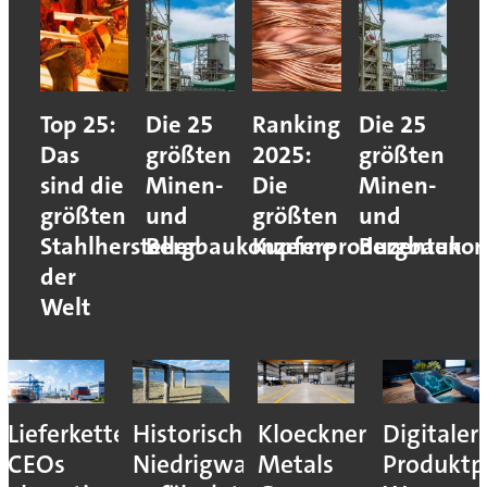
Top 25:
Die 25
Ranking
Die 25
Das
größten
2025:
größten
sind die
Minen-
Die
Minen-
größten
und
größten
und
Stahlhersteller
Bergbaukonzerne
Kupferproduzenten
Bergbaukon
der
Welt
Lieferkettenresilienz:
Historisches
Kloeckner
Digitaler
CEOs
Niedrigwasser
Metals
Produktp