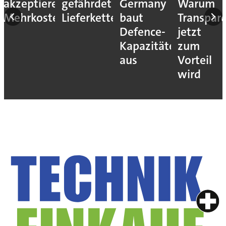
akzeptieren
gefährdet
Germany
Warum
Mehrkosten
Lieferketten
baut
Transpar
Defence-
jetzt
Kapazitäten
zum
aus
Vorteil
wird