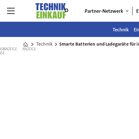
Partner-Netzwerk
E
Technik
Ei
Technik
Smarte Batterien und Ladegaräte für 
Home
ANZEIGE
ANZEIGE