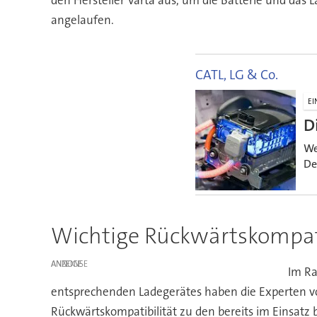
angelaufen.
CATL, LG & Co.
EI
D
We
De
Wichtige Rückwärtskompati
ANZEIGE
Im R
entsprechenden Ladegerätes haben die Experten vo
Rückwärtskompatibilität zu den bereits im Einsatz