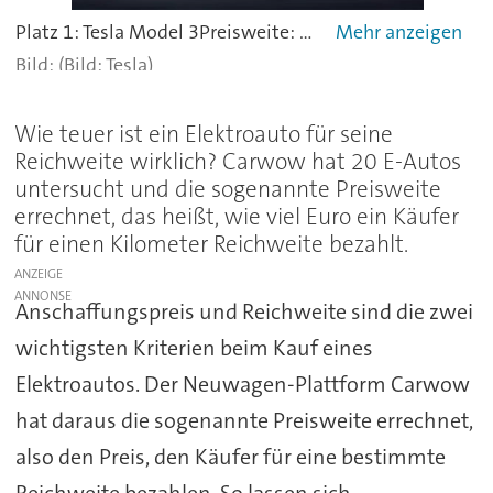
Platz 1: Tesla Model 3Preisweite: 101 Euro pro Kilometer ReichweiteDie Auslieferung des Tesla Model 3 steht kurz bevor, dabei brachten die Produktionsprobleme des Modells Tesla kurzzeitig sogar an den Rand des Ruins. Ab Februar 2019 soll das erhoffte Erfolgsmodell zu haben sein. Doch die Lieferzeiten werden happig sein, denn alle Fahrzeuge werden von den USA aus verschifft. Durch die hohe Reichweite von 560 Kilometern ergibt sich die geringe Preisweite (56.380/560).
(Bild: Tesla)
Wie teuer ist ein Elektroauto für seine
Reichweite wirklich? Carwow hat 20 E-Autos
untersucht und die sogenannte Preisweite
errechnet, das heißt, wie viel Euro ein Käufer
für einen Kilometer Reichweite bezahlt.
ANZEIGE
Anschaffungspreis und Reichweite sind die zwei
wichtigsten Kriterien beim Kauf eines
Elektroautos. Der Neuwagen-Plattform Carwow
hat daraus die sogenannte Preisweite errechnet,
also den Preis, den Käufer für eine bestimmte