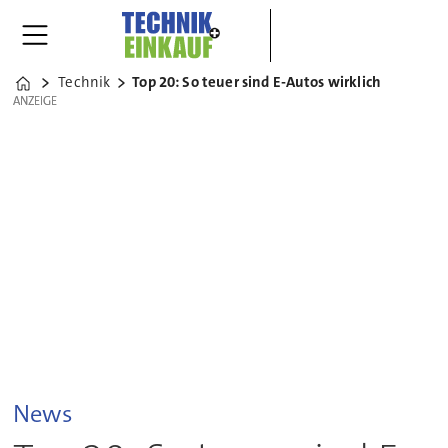
Technik
Top 20: So teuer sind E-Autos wirklich
Home
ANZEIGE
ANZEIGE
News