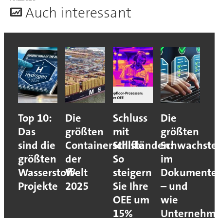
A
uch interessant
Top 10:
Die
Schluss
Die
Das
größten
mit
größten
sind die
Containerschiffe
Stillständen:
Schwachste
größten
der
So
im
Wasserstoff-
Welt
steigern
Dokumente
Projekte
2025
Sie Ihre
– und
OEE um
wie
15%
Unternehm