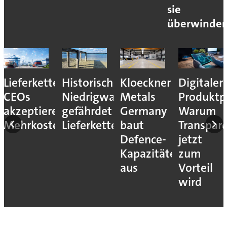
sie
überwinde
Lieferkettenresilienz:
Historisches
Kloeckner
Digitaler
CEOs
Niedrigwasser
Metals
Produktp
akzeptieren
gefährdet
Germany
Warum
Mehrkosten
Lieferketten
baut
Transpar
Defence-
jetzt
Kapazitäten
zum
aus
Vorteil
wird