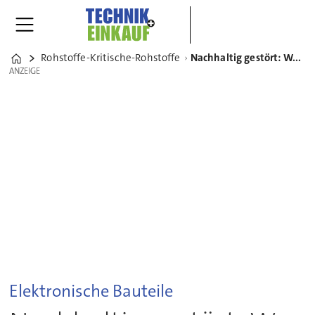
Rohstoffe-Kritische-Rohstoffe
Nachhaltig gestört: Wer ist schuld am Halbleitermangel?
Home
ANZEIGE
ANZEIGE
Elektronische Bauteile