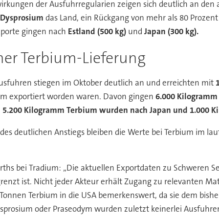
rkungen der Ausfuhrregularien zeigen sich deutlich an den a
 Dysprosium
das Land, ein Rückgang von mehr als 80 Prozent
xporte gingen nach
Estland (500 kg)
und
Japan (300 kg).
her Terbium-Lieferung
e Ausfuhren stiegen im Oktober deutlich an und erreichten mit
mm exportiert worden waren. Davon gingen
6.000 Kilogramm 
e
5.200 Kilogramm Terbium wurden nach Japan und 1.000 Ki
 des deutlichen Anstiegs bleiben die Werte bei Terbium im l
rths bei Tradium: „Die aktuellen Exportdaten zu Schweren 
renzt ist. Nicht jeder Akteur erhält Zugang zu relevanten M
s Tonnen Terbium in die USA bemerkenswert, da sie dem bishe
prosium oder Praseodym wurden zuletzt keinerlei Ausfuhren i