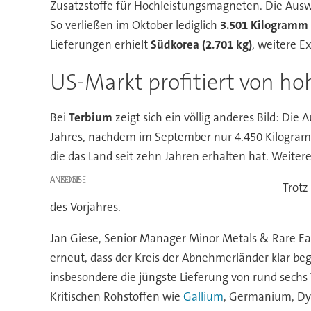
Zusatzstoffe für Hochleistungsmagneten. Die Auswi
So verließen im Oktober lediglich
3.501 Kilogramm
Lieferungen erhielt
Südkorea (2.701 kg)
, weitere E
US-Markt profitiert von ho
Bei
Terbium
zeigt sich ein völlig anderes Bild: Di
Jahres, nachdem im September nur 4.450 Kilogra
die das Land seit zehn Jahren erhalten hat. Weiter
ANZEIGE
Trotz
des Vorjahres.
Jan Giese, Senior Manager Minor Metals & Rare Ea
erneut, dass der Kreis der Abnehmerländer klar beg
insbesondere die jüngste Lieferung von rund sech
Kritischen Rohstoffen wie
Gallium
, Germanium, Dys