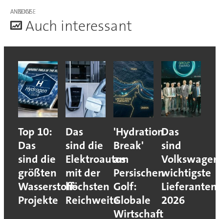
ANZEIGE
A
uch interessant
Top 10:
Das
'Hydration
Das
Das
sind die
Break'
sind
sind die
Elektroautos
am
Volkswagen
größten
mit der
Persischen
wichtigste
Wasserstoff-
höchsten
Golf:
Lieferanten
Projekte
Reichweite
Globale
2026
Wirtschaft