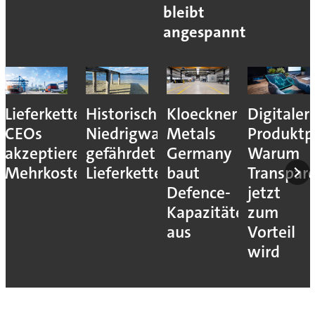
bleibt
angespannt
Lieferkettenresilienz:
Historisches
Kloeckner
Digitaler
CEOs
Niedrigwasser
Metals
Produktp
akzeptieren
gefährdet
Germany
Warum
Mehrkosten
Lieferketten
baut
Transpar
Defence-
jetzt
Kapazitäten
zum
aus
Vorteil
wird