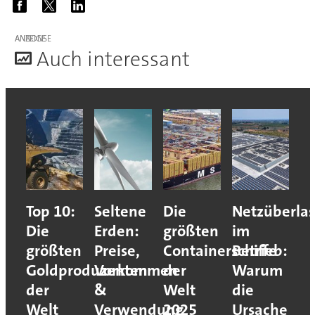
ANZEIGE
A
uch interessant
Top 10:
Seltene
Die
Netzüberla
Die
Erden:
größten
im
größten
Preise,
Containerschiffe
Betrieb:
Goldproduzenten
Vorkommen
der
Warum
der
&
Welt
die
Welt
Verwendung
2025
Ursache