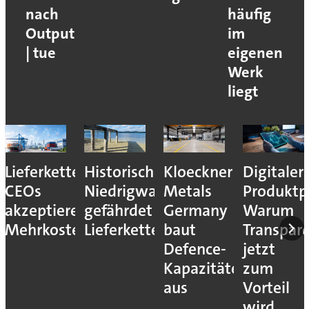
nach
häufig
Output
im
| tue
eigenen
Werk
liegt
Lieferkettenresilienz:
Historisches
Kloeckner
Digitaler
CEOs
Niedrigwasser
Metals
Produktp
akzeptieren
gefährdet
Germany
Warum
Mehrkosten
Lieferketten
baut
Transpar
Defence-
jetzt
Kapazitäten
zum
aus
Vorteil
wird