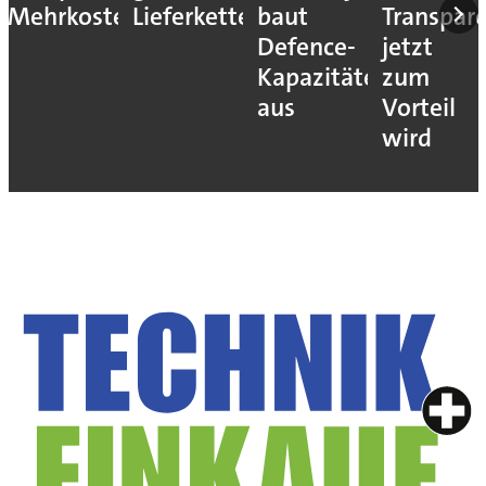
Mehrkosten
Lieferketten
baut
Transpar
Defence-
jetzt
Kapazitäten
zum
aus
Vorteil
wird