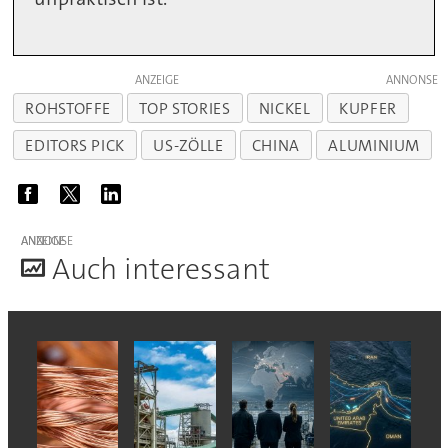
ANZEIGE
ROHSTOFFE
TOP STORIES
NICKEL
KUPFER
EDITORS PICK
US-ZÖLLE
CHINA
ALUMINIUM
ANZEIGE
A
uch interessant