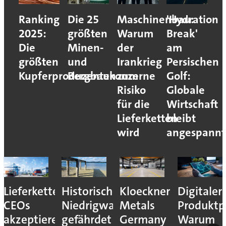
Ranking
Die 25
Maschinenbau:
'Hydration
2025:
größten
Warum
Break'
Die
Minen-
der
am
größten
und
Irankrieg
Persischen
Kupferproduzenten
Bergbaukonzerne
zum
Golf:
Risiko
Globale
für die
Wirtschaft
Lieferketten
bleibt
wird
angespannt
Lieferkettenresilienz:
Historisches
Kloeckner
Digitaler
CEOs
Niedrigwasser
Metals
Produktp
akzeptieren
gefährdet
Germany
Warum