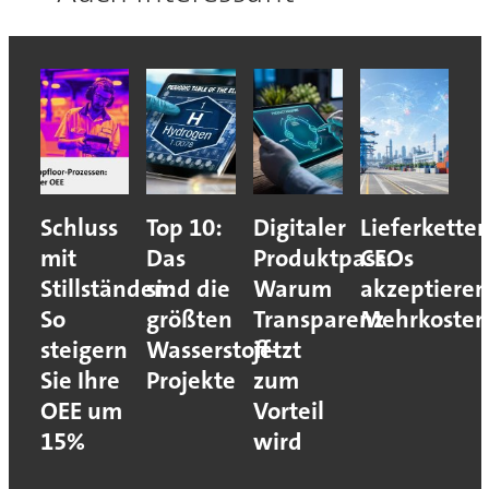
Schluss
Top 10:
Digitaler
Lieferketten
mit
Das
Produktpass:
CEOs
Stillständen:
sind die
Warum
akzeptieren
So
größten
Transparenz
Mehrkosten
steigern
Wasserstoff-
jetzt
Sie Ihre
Projekte
zum
OEE um
Vorteil
15%
wird