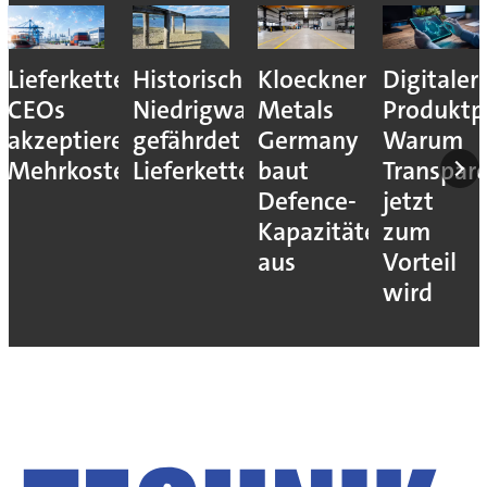
Lieferkettenresilienz:
Historisches
Kloeckner
Digitaler
CEOs
Niedrigwasser
Metals
Produktp
akzeptieren
gefährdet
Germany
Warum
Mehrkosten
Lieferketten
baut
Transpar
Defence-
jetzt
Kapazitäten
zum
aus
Vorteil
wird