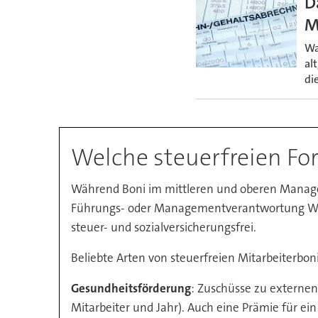
D
M
Wa
al
di
Welche steuerfreien Fo
Während Boni im mittleren und oberen Managem
Führungs- oder Managementverantwortung Wer
steuer- und sozialversicherungsfrei.
Beliebte Arten von steuerfreien Mitarbeiterboni
Gesundheitsförderung
: Zuschüsse zu externen
Mitarbeiter und Jahr). Auch eine Prämie für ei