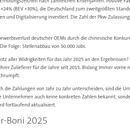
 Erholungszeichen nach zahlreichen Krisenjahren. Positive F
 +24% (BEV +30%), die Deutschland zum zweitgrößten Standor
n und Digitalisierung investiert. Die Zahl der Pkw-Zulassung
bewerbsverlust deutscher OEMs durch die chinesische Konku
ie Folge: Stellenabbau von 50.000 Jobs.
tz aller Widrigkeiten für das Jahr 2025 an den Ergebnissen? 
hrer Zulieferer für die Jahre seit 2015. Bislang Immer vorn
schrumpft.
ch die Zahlungen von Jahr zu Jahr unterscheiden, sind die 
Unternehmen auch keine konkreten Zahlen bekannt, sondern
rd fortlaufend aktualisiert.
er-Boni 2025