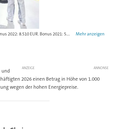
Erfolgsbeteiligung Audi:Bonus 2025: 1.740 EUR + 1.100 EUR Altersvorsorge. Bonus 2024: 5.310 EUR. Bonus 2023: 8.840 EUR. Bonus 2022: 8.510 EUR. Bonus 2021: 5.670 EUR + 1.000 Euro für die Altersvorsorge. Bonus 2020: 1.080 EUR + Corona-Bonus 1.200 EUR. Bonus 2019: 3880 EUR. Bonus 2018: 3.610 EUR. Bonus 2017: 4.770 EUR. Bonus 2016: 3.510 EUR. Bonus 2015: 5.420 Euro
ANZEIGE
- und
häftigten 2026 einen Betrag in Höhe von 1.000
erung wegen der hohen Energiepreise.