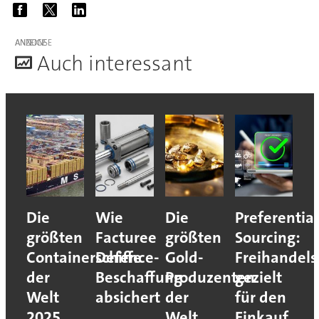
ANZEIGE
A
uch interessant
Die
Wie
Die
Preferential
größten
Facturee
größten
Sourcing:
Containerschiffe
Defence-
Gold-
Freihande
der
Beschaffung
Produzenten
gezielt
Welt
absichert
der
für den
2025
Welt
Einkauf