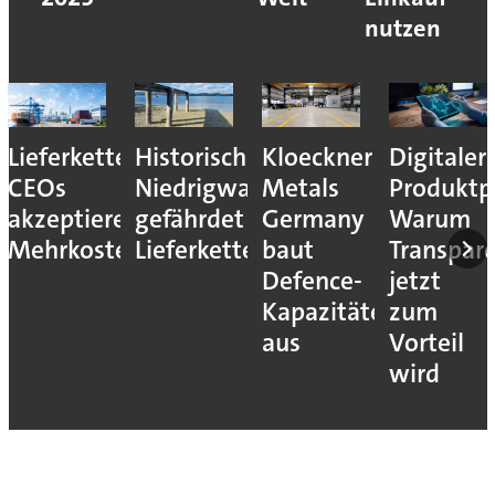
nutzen
Lieferkettenresilienz:
Historisches
Kloeckner
Digitaler
CEOs
Niedrigwasser
Metals
Produktp
akzeptieren
gefährdet
Germany
Warum
Mehrkosten
Lieferketten
baut
Transpar
Defence-
jetzt
Kapazitäten
zum
aus
Vorteil
wird