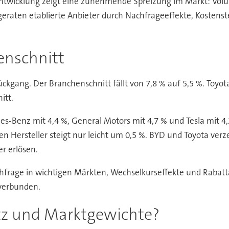
ntwicklung zeigt eine zunehmende Spreizung im Markt: Volu
 geraten etablierte Anbieter durch Nachfrageeffekte, Kosten
enschnitt
ückgang. Der Branchenschnitt fällt von 7,8 % auf 5,5 %. Toyota
itt.
s-Benz mit 4,4 %, General Motors mit 4,7 % und Tesla mit 4,
en Hersteller steigt nur leicht um 0,5 %. BYD und Toyota v
r erlösen.
frage in wichtigen Märkten, Wechselkurseffekte und Rabatta
verbunden.
tz und Marktgewichte?