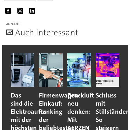
ANZEIGE
A
uch interessant
Das
Firmenwagen-
Druckluft
Schluss
sind die
Einkauf:
neu
mit
Elektroautos
Ranking
denken:
Stillständen
mit der
der
Mit
So
höchsten
beliebtesten
AERZEN
steigern