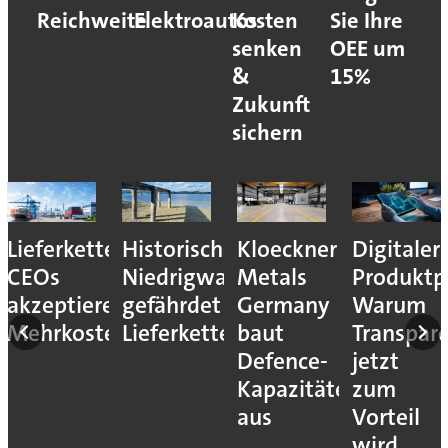
Reichweite
Elektroautos
Kosten
Sie Ihre
senken
OEE um
&
15%
Zukunft
sichern
Lieferkettenresilienz:
Historisches
Kloeckner
Digitaler
CEOs
Niedrigwasser
Metals
Produktp
akzeptieren
gefährdet
Germany
Warum
Mehrkosten
Lieferketten
baut
Transpar
Defence-
jetzt
Kapazitäten
zum
aus
Vorteil
wird