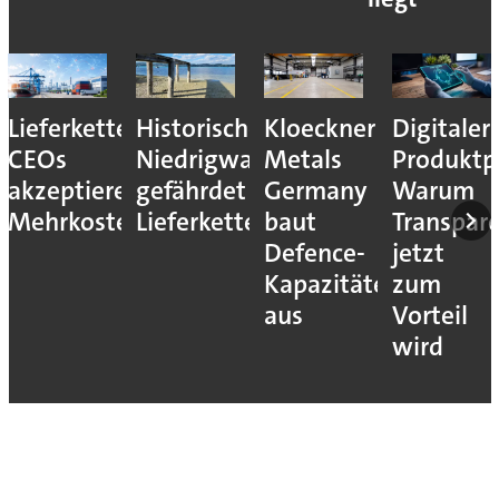
Lieferkettenresilienz:
Historisches
Kloeckner
Digitaler
CEOs
Niedrigwasser
Metals
Produktp
akzeptieren
gefährdet
Germany
Warum
Mehrkosten
Lieferketten
baut
Transpar
Defence-
jetzt
Kapazitäten
zum
aus
Vorteil
wird