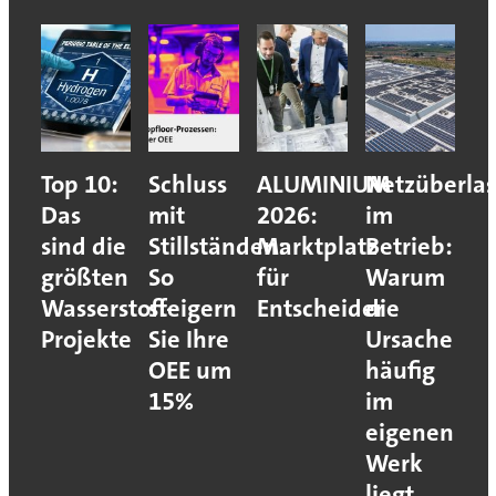
Top 10:
Schluss
ALUMINIUM
Netzüberla
Das
mit
2026:
im
sind die
Stillständen:
Marktplatz
Betrieb:
größten
So
für
Warum
Wasserstoff-
steigern
Entscheider
die
Projekte
Sie Ihre
Ursache
OEE um
häufig
15%
im
eigenen
Werk
liegt