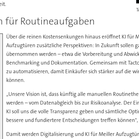
it.
T
en für Routineaufgaben
Über die reinen Kostensenkungen hinaus eröffnet KI für M
Aufzugtüren zusätzliche Perspektiven: In Zukunft sollen 
übernommen werden – etwa die Vorbereitung und Abwickl
Benchmarking und Dokumentation. Gemeinsam mit Tacto arb
zu automatisieren, damit Einkäufer sich stärker auf die w
können.
„Unsere Vision ist, dass künftig alle manuellen Routin
werden – vom Datenabgleich bis zur Risikoanalyse. Der Ein
KI soll uns die volle Transparenz geben und sämtliche Op
bessere und fundiertere Entscheidungen treffen können", 
Damit werden Digitalisierung und KI für Meiller Aufzugtü