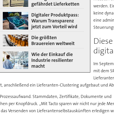
gefährdet Lieferketten
werden. Ei
keine dynam
Digitaler Produktpass:
eine admin
Warum Transparenz
jetzt zum Vorteil wird
Steuerungs
Die größten
Diese
Brauereien weltweit
digita
Wie der Einkauf die
Industrie resilienter
Im Septemb
macht
mit dem SR
Lieferanten
rt, anschließend ein Lieferanten-Clustering aufgebaut und 
r Prozessaufwand. Stammdaten, Zertifikate, Dokumente und
hen per Knopfdruck. „Mit Tacto sparen wir nicht nur jede 
 das Versenden von Lieferantenselbstauskünften erledigen wi