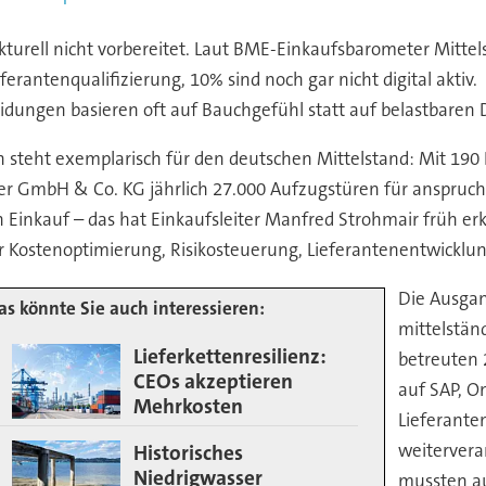
ukturell nicht vorbereitet. Laut BME-Einkaufsbarometer Mitt
rantenqualifizierung, 10% sind noch gar nicht digital aktiv. 
heidungen basieren oft auf Bauchgefühl statt auf belastbaren 
teht exemplarisch für den deutschen Mittelstand: Mit 190
ler GmbH & Co. KG jährlich 27.000 Aufzugstüren für anspruchs
Einkauf – das hat Einkaufsleiter Manfred Strohmair früh erka
ür Kostenoptimierung, Risikosteuerung, Lieferantenentwickl
Die Ausgang
as könnte Sie auch interessieren:
mittelstän
Lieferkettenresilienz:
betreuten 
CEOs akzeptieren
auf SAP, O
Mehrkosten
Lieferante
weitervera
Historisches
Niedrigwasser
mussten au