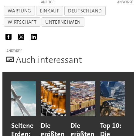
ANZEIGE
WARTUNG
EINKAUF
DEUTSCHLAND
WIRTSCHAFT
UNTERNEHMEN
ANZEIGE
A
uch interessant
Seltene
Die
Die
Top 10:
Erden:
größten
größten
Die