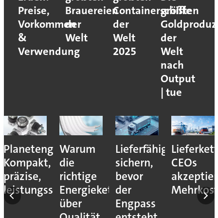
Preise,
Brauereien
Containerschiffe
größten
Vorkommen
der
der
Goldproduz
&
Welt
Welt
der
Verwendung
2025
Welt
nach
Output
| tue
Planetengetriebe:
Warum
Lieferfähigkeit
Lieferket
Kompakt,
die
sichern,
CEOs
präzise,
richtige
bevor
akzeptie
leistungsstark
Energiekette
der
Mehrkos
über
Engpass
Qualität
entsteht