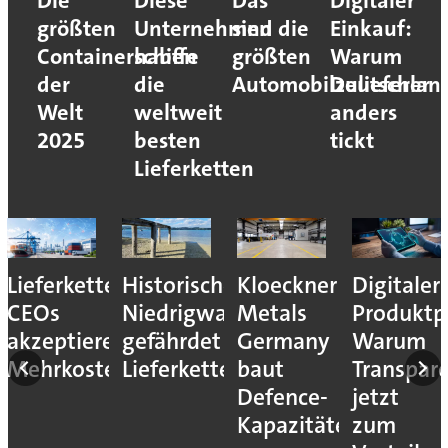
Die
Diese
Das
Digitaler
größten
Unternehmen
sind die
Einkauf:
Containerschiffe
haben
größten
Warum
der
die
Automobilzulieferer
Deutschlan
Welt
weltweit
anders
2025
besten
tickt
Lieferketten
Lieferkettenresilienz:
Historisches
Kloeckner
Digitaler
CEOs
Niedrigwasser
Metals
Produktp
akzeptieren
gefährdet
Germany
Warum
Mehrkosten
Lieferketten
baut
Transpar
Defence-
jetzt
Kapazitäten
zum