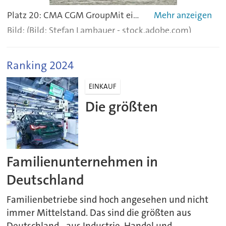
Platz 20: CMA CGM GroupMit einem Umsatz von 47 Milliarden US-Dollar und 146.000 Beschäftigten kommt das französische Unternehmen auf den 20. Rang. CMA CGM (Compagnie maritime d’affrètement – Compagnie générale maritime) ist ein französischer Schiffs- und Logistikkonzern, der 1978 von Jacques Saadé gegründet wurde und seinen Hauptsitz im CMA CGM‑Turm in Marseille hat. Das Unternehmen gehört zu den größten Containerreedereien der Welt CMA CGM befindet sich mehrheitlich im Besitz der Familie Saadé, die über Merit France 73 Prozent der Anteile hält. Weitere 24 Prozent gehören der türkischen Yıldırım Holding und 3 Prozent der französischen Staatsbank Bpifrance.
(Bild: Stefan Lambauer - stock.adobe.com)
Ranking 2024
EINKAUF
Die größten
Familienunternehmen in
Deutschland
Familienbetriebe sind hoch angesehen und nicht
immer Mittelstand. Das sind die größten aus
Deutschland - aus Industrie, Handel und