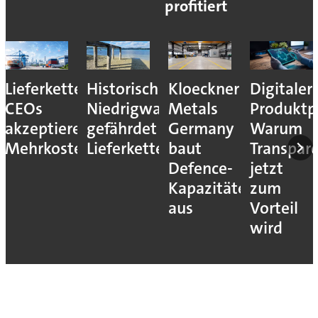
profitiert
Lieferkettenresilienz:
Historisches
Kloeckner
Digitaler
CEOs
Niedrigwasser
Metals
Produktp
akzeptieren
gefährdet
Germany
Warum
Mehrkosten
Lieferketten
baut
Transpar
Defence-
jetzt
Kapazitäten
zum
aus
Vorteil
wird