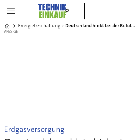
Energiebeschaffung
Deutschland hinkt bei der Befüllung der Gasspeicher hinterher
Home
ANZEIGE
ANZEIGE
Erdgasversorgung