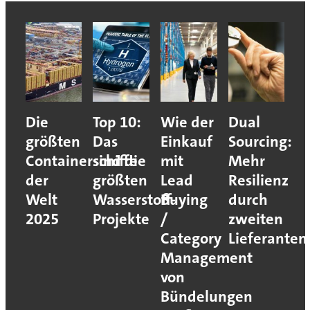
Die
Top 10:
Wie der
Dual
größten
Das
Einkauf
Sourcing:
Containerschiffe
sind die
mit
Mehr
der
größten
Lead
Resilienz
Welt
Wasserstoff-
Buying
durch
2025
Projekte
/
zweiten
Category
Lieferanten
Management
von
Bündelungen