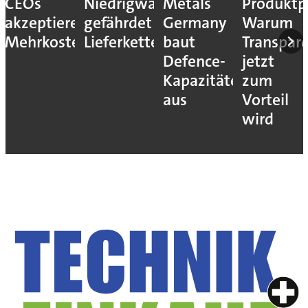
CEOs
Niedrigwasser
Metals
Produktp
akzeptieren
gefährdet
Germany
Warum
Mehrkosten
Lieferketten
baut
Transpar
Defence-
jetzt
Kapazitäten
zum
aus
Vorteil
wird