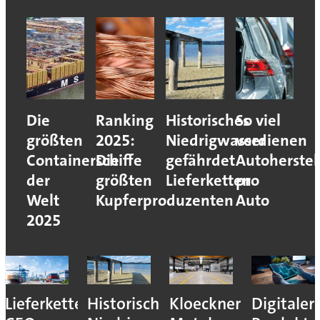
Die
Ranking
Historisches
So viel
größten
2025:
Niedrigwasser
verdienen
Containerschiffe
Die
gefährdet
Autoherstel
der
größten
Lieferketten
pro
Welt
Kupferproduzenten
Auto
2025
Lieferkettenresilienz:
Historisches
Kloeckner
Digitaler