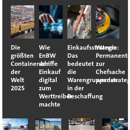
Die
Wie
Einkaufsstrategie:
Warum
größten
EnBW
Das
Permanent
Containerschiffe
den
bedeutet
zur
der
Einkauf
die
Chefsache
Welt
digital
Warengruppenstrateg
werden
2025
zum
in der
Werttreiber
Beschaffung
machte