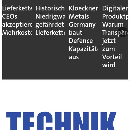
Lieferkettenresilienz:
Historisches
Kloeckner
Digitaler
CEOs
Niedrigwasser
Metals
Produktp
akzeptieren
gefährdet
Germany
Warum
Mehrkosten
Lieferketten
baut
Transpar
Defence-
jetzt
Kapazitäten
zum
aus
Vorteil
wird