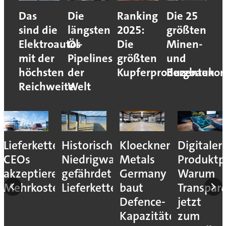
Das
Die
Ranking
Die 25
sind die
längsten
2025:
größten
Elektroautos
Öl-
Die
Minen-
mit der
Pipelines
größten
und
höchsten
der
Kupferproduzenten
Bergbaukon
Reichweite
Welt
Lieferkettenresilienz:
Historisches
Kloeckner
Digitaler
CEOs
Niedrigwasser
Metals
Produktp
akzeptieren
gefährdet
Germany
Warum
Mehrkosten
Lieferketten
baut
Transpar
Defence-
jetzt
Kapazitäten
zum