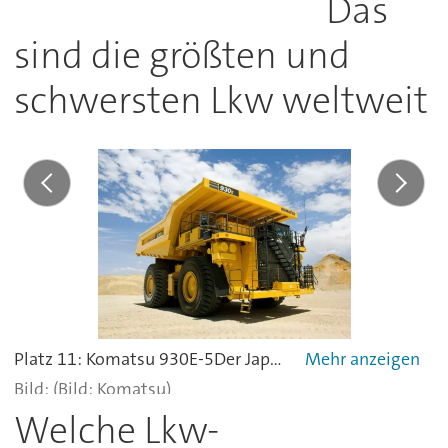
Das
sind die größten und
schwersten Lkw weltweit
Platz 11: Komatsu 930E-5Der Japaner mit einer Nutzlast von 290 Tonnen ist 2.700 PS (2014 kW) stark und fährt mit einem Elektro-Generator, der von einem 16-Zylinder-Turbodiesel angetrieben wird. Die maximale Fahrgeschwindigkeit liegt bei 64,5 km/h.
(Bild: Komatsu)
Welche Lkw-