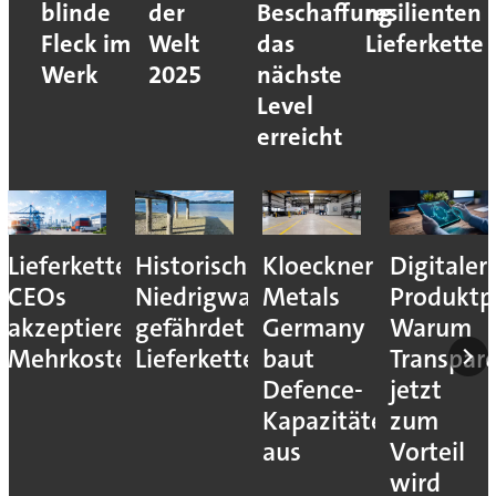
blinde
der
Beschaffung
resilienten
Fleck im
Welt
das
Lieferkette
Werk
2025
nächste
Level
erreicht
Lieferkettenresilienz:
Historisches
Kloeckner
Digitaler
CEOs
Niedrigwasser
Metals
Produktp
akzeptieren
gefährdet
Germany
Warum
Mehrkosten
Lieferketten
baut
Transpar
Defence-
jetzt
Kapazitäten
zum
aus
Vorteil
wird