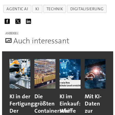
AGENTIC AI
KI
TECHNIK
DIGITALISIERUNG
ANZEIGE
A
uch interessant
KI in der
Die
KI im
Mit KI-
Fertigung:
größten
Einkauf:
Daten
Der
Containerschiffe
Wie
zur