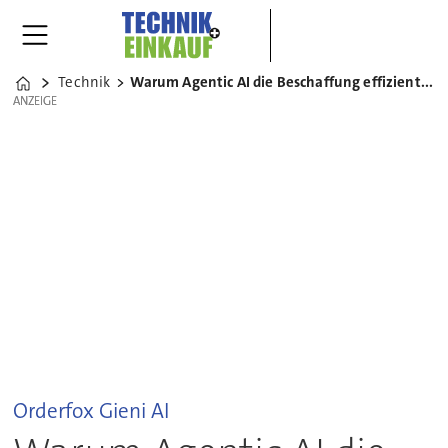
Technik
Warum Agentic AI die Beschaffung effizienter macht
Home
ANZEIGE
ANZEIGE
Orderfox Gieni AI