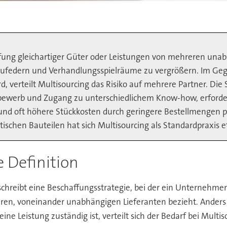
fung gleichartiger Güter oder Leistungen von mehreren unabhän
bzufedern und Verhandlungsspielräume zu vergrößern. Im Geg
rd, verteilt Multisourcing das Risiko auf mehrere Partner. Die 
tbewerb und Zugang zu unterschiedlichem Know-how, erforde
d oft höhere Stückkosten durch geringere Bestellmengen pro
tischen Bauteilen hat sich Multisourcing als Standardpraxis et
e Definition
chreibt eine Beschaffungsstrategie, bei der ein Unternehmen
en, voneinander unabhängigen Lieferanten bezieht. Anders a
ine Leistung zuständig ist, verteilt sich der Bedarf bei Multi