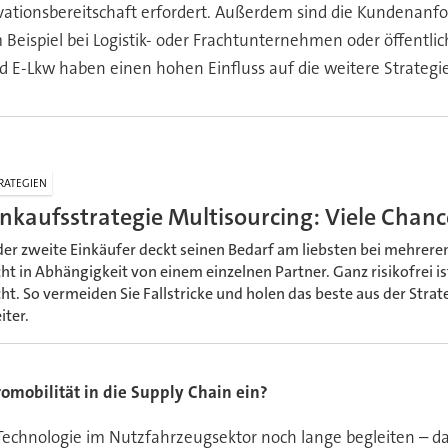
ovationsbereitschaft erfordert. Außerdem sind die Kundena
Beispiel bei Logistik- oder Frachtunternehmen oder öffentlic
nd E-Lkw haben einen hohen Einfluss auf die weitere Strategi
RATEGIEN
inkaufsstrategie Multisourcing: Viele Chance
der zweite Einkäufer deckt seinen Bedarf am liebsten bei mehreren
cht in Abhängigkeit von einem einzelnen Partner. Ganz risikofrei i
cht. So vermeiden Sie Fallstricke und holen das beste aus der Strat
iter.
omobilität in die Supply Chain ein?
-Technologie im Nutzfahrzeugsektor noch lange begleiten – d