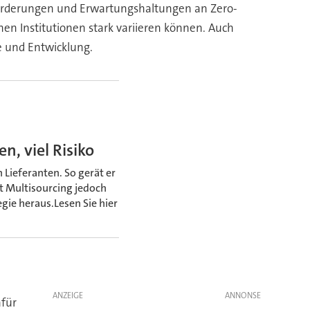
nforderungen und Erwartungshaltungen an Zero-
hen Institutionen stark variieren können. Auch
e und Entwicklung.
n, viel Risiko
 Lieferanten. So gerät er
st Multisourcing jedoch
egie heraus.Lesen Sie hier
ANZEIGE
afür