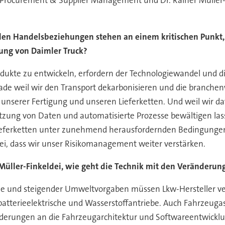
en Handelsbeziehungen stehen an einem kritischen Punkt, 
ffung von Daimler Truck?
te zu entwickeln, erfordern der Technologiewandel und die 
rade weil wir den Transport dekarbonisieren und die branche
 unserer Fertigung und unseren Lieferketten. Und weil wir dav
ung von Daten und automatisierte Prozesse bewältigen lassen
 Lieferketten unter zunehmend herausfordernden Bedingungen
i, dass wir unser Risikomanagement weiter verstärken.
Müller-Finkeldei, wie geht die Technik mit den Veränderu
 und steigender Umweltvorgaben müssen Lkw-Hersteller verst
 batterieelektrische und Wasserstoffantriebe. Auch Fahrzeug
orderungen an die Fahrzeugarchitektur und Softwareentwick