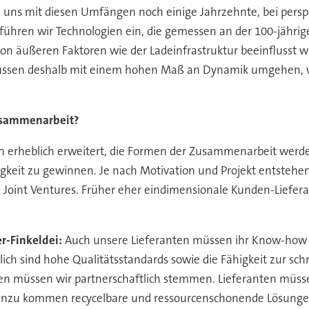
e uns mit diesen Umfängen noch einige Jahrzehnte, bei pers
führen wir Technologien ein, die gemessen an der 100-jährig
on äußeren Faktoren wie der Ladeinfrastruktur beeinflusst w
 müssen deshalb mit einem hohen Maß an Dynamik umgehen,
Zusammenarbeit?
ch erheblich erweitert, die Formen der Zusammenarbeit werde
keit zu gewinnen. Je nach Motivation und Projekt entstehen
 Joint Ventures. Früher eher eindimensionale Kunden-Liefera
r-Finkeldei:
Auch unsere Lieferanten müssen ihr Know-how u
ch sind hohe Qualitätsstandards sowie die Fähigkeit zur s
 müssen wir partnerschaftlich stemmen. Lieferanten müssen,
Hinzu kommen recycelbare und ressourcenschonende Lösunge