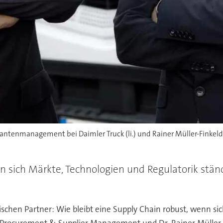
rantenmanagement bei Daimler Truck (li.) und Rainer Müller-Finkeld
nn sich Märkte, Technologien und Regulatorik st
schen Partner: Wie bleibt eine Supply Chain robust, wenn si
Procurement & Supplier Management und Dr. Rainer Müller-Fi