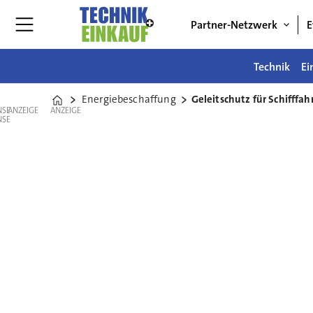
Partner-Netzwerk
E
Technik
Ei
Energiebeschaffung
Geleitschutz für Schifffah
Home
ANZEIGE
ANZEIGE