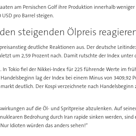
staaten am Persischen Golf ihre Produktion innerhalb weniger
0 USD pro Barrel steigen.
 den steigenden Ölpreis reagiere
preisanstieg deutliche Reaktionen aus. Der deutsche Leitind
zuletzt um 2,59 Prozent nach. Damit rutschte der Index unter
. In Tokio fiel der Nikkei-Index für 225 führende Werte im f
Handelsbeginn lag der Index bei einem Minus von 3409,92 P
enmarkt deutlich. Der Kospi verzeichnete nach Handelsbeginn
rkungen auf die Öl- und Spritpreise abzulenken. Auf seiner P
 nuklearen Bedrohung durch Iran rapide sinken werden, sind e
 „Nur Idioten würden das anders sehen!“