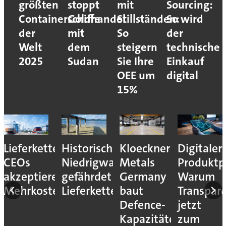
größten
stoppt
mit
Sourcing:
Containerschiffe
Goldhandel
Stillständen:
So wird
der
mit
So
der
Welt
dem
steigern
technische
2025
Sudan
Sie Ihre
Einkauf
OEE um
digital
15%
Lieferkettenresilienz:
Historisches
Kloeckner
Digitaler
CEOs
Niedrigwasser
Metals
Produktp
akzeptieren
gefährdet
Germany
Warum
Mehrkosten
Lieferketten
baut
Transpar
Defence-
jetzt
Kapazitäten
zum