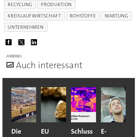
RECYCLING
PRODUKTION
KREISLAUFWIRTSCHAFT
ROHSTOFFE
WARTUNG
UNTERNEHMEN
ANZEIGE
A
uch interessant
Die
EU
Schluss
E-