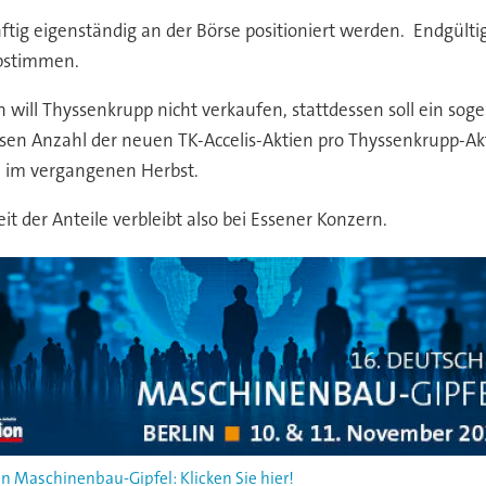
nftig eigenständig an der Börse positioniert werden. Endgülti
bstimmen.
n will Thyssenkrupp nicht verkaufen, stattdessen soll ein sog
ssen Anzahl der neuen TK-Accelis-Aktien pro Thyssenkrupp-Akt
MS im vergangenen Herbst.
t der Anteile verbleibt also bei Essener Konzern.
n Maschinenbau-Gipfel: Klicken Sie hier!