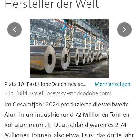
Hersteller der Welt
Platz 10: East HopeDer chinesische Aluminiumhersteller East Hope kam 2022 neu in der Top 10 der größten Aluminiumhersteller. Mit rund 2,2 Millionen Tonnen Aluminium landet East Hope 2024 auf dem zehnten Platz. East Hope Aluminium Co Ltd stellt Aluminium und verwandte Produkte her. Das Unternehmen wurde im Jahr 2003 gegründet und hat seinen Sitz in Sanmenxia, China. Auch hier blieb die Produktionsmenge binnen Jahresfrist gleich.
(Bild: Pavel Losevsky -stock.adobe.com)
Im Gesamtjahr 2024 produzierte die weltweite
Aluminiumindustrie rund 72 Millionen Tonnen
Rohaluminium. In Deutschland waren es 2,74
Millionen Tonnen, also etwa. Es ist das dritte Jahr