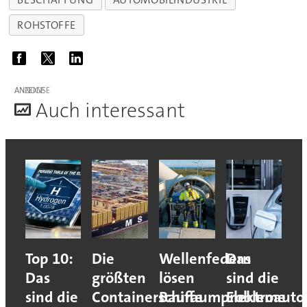
ROHSTOFFE
ANZEIGE
A
uch interessant
Top 10:
Die
Wellenfedern
Das
Das
größten
lösen
sind die
sind die
Containerschiffe
Bauraumprobleme
Elektroauto