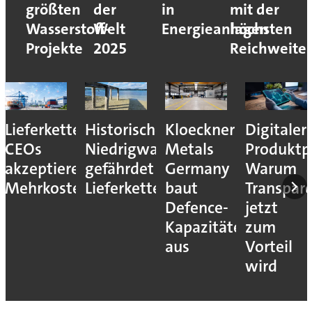
größten
der
in
mit der
Wasserstoff-
Welt
Energieanlagen
höchsten
Projekte
2025
Reichweite
Lieferkettenresilienz:
Historisches
Kloeckner
Digitaler
CEOs
Niedrigwasser
Metals
Produktp
akzeptieren
gefährdet
Germany
Warum
Mehrkosten
Lieferketten
baut
Transpar
Defence-
jetzt
Kapazitäten
zum
aus
Vorteil
wird