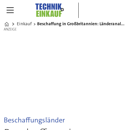
Einkauf
Beschaffung in Großbritannien: Länderanalyse für Einkäufer
Home
ANZEIGE
ANZEIGE
Beschaffungsländer