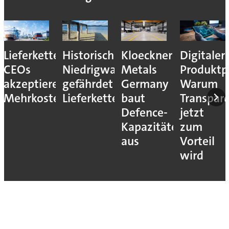
Lieferkettenresilienz:
Historisches
Kloeckner
Digitaler
CEOs
Niedrigwasser
Metals
Produktp
akzeptieren
gefährdet
Germany
Warum
Mehrkosten
Lieferketten
baut
Transpar
Defence-
jetzt
Kapazitäten
zum
aus
Vorteil
wird