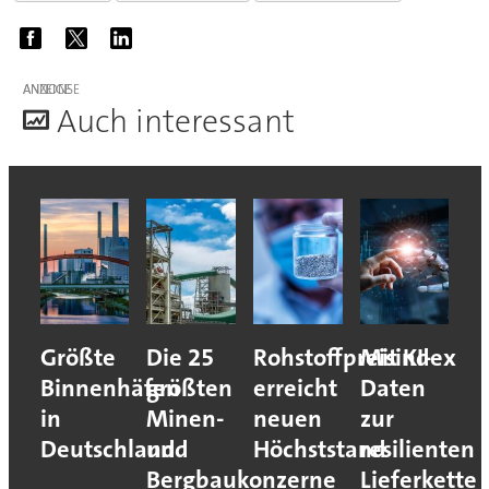
ANZEIGE
A
uch interessant
Größte
Die 25
Rohstoffpreisindex
Mit KI-
Binnenhäfen
größten
erreicht
Daten
in
Minen-
neuen
zur
Deutschland
und
Höchststand
resilienten
Bergbaukonzerne
Lieferkette