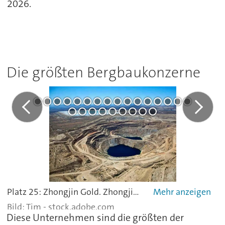
2026.
Die größten Bergbaukonzerne
Platz 25: Zhongjin Gold. Zhongjin Gold ist einer der bedeutenden Goldproduzenten Chinas. Das Unternehmen mit Sitz in Peking wurde im Jahr 2000 gegründet. Das Kerngeschäft umfasst Exploration, Abbau, Aufbereitung und Verhüttung von Gold sowie weiterer Nichteisenmetalle. Neben Gold produziert Zhongjin Gold unter anderem Kupfer, Silber, Eisenerz und Schwefelsäure. Das Unternehmen ist damit nicht nur klassischer Goldminenbetreiber, sondern auch in angrenzenden metallurgischen Wertschöpfungsstufen aktiv. 2025 kam ein Umsatz von 12,22 Mrd. USD.
Tim - stock.adobe.com
Diese Unternehmen sind die größten der