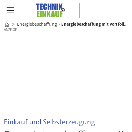
Energiebeschaffung
Energiebeschaffung mit Portfoliomanagement: Pro und Contra
Home
ANZEIGE
ANZEIGE
Einkauf und Selbsterzeugung